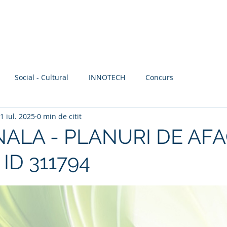
Acasă
Servicii
SocialHUB
Librărie
Social - Cultural
INNOTECH
Concurs
1 iul. 2025
0 min de citit
INALA - PLANURI DE AF
ID 311794