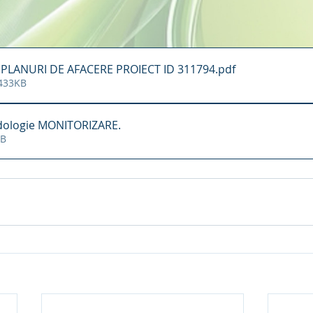
- PLANURI DE AFACERE PROIECT ID 311794
.pdf
 433KB
ologie MONITORIZARE
.
9KB