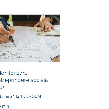
onitorizare
ntreprindere socială
IS)
ntalnire 1 la 1 via ZOOM
5 min