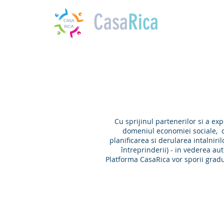
Casa
Rica
Cu sprijinul partenerilor si a ex
domeniul economiei sociale, c
planificarea si derularea intalniri
întreprinderii) - in vederea au
Platforma CasaRica vor sporii gradul