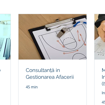
e
Consultanță in
M
Gestionarea Afacerii
I
(
45 min
I
4