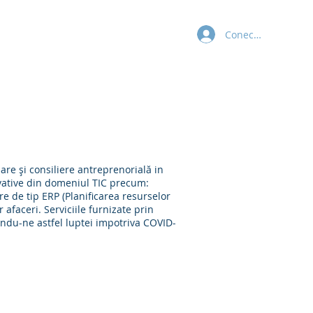
Conectează-te
Blog
Contact
Beneficiari (SES)
mare și consiliere antreprenorială in
ovative din domeniul TIC precum:
re de tip ERP (Planificarea resurselor
afaceri. Serviciile furnizate prin
randu-ne astfel luptei impotriva COVID-