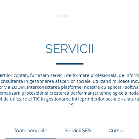
Acasă
Servicii
SocialHUB
Librărie
SERVICII
pertilor coptați, furnizam servicii de formare profesională, de infor
onsultanță in gestionarea afacerilor sociale, utilizand mijloace in
lor via ZOOM, interconectarea platformei noastre cu aplicatii softwa
tomatizarii proceselor si cresterea performanței tehnologice a noilor 
 de utilizare al TIC in gestionarea intreprinderilor sociale - alatu
19.
Toate serviciile
Servicii SES
Cursuri