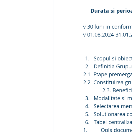
Durata si peri
v 30 luni in confor
v 01.08.2024-31.01.
Scopul si obiect
Definitia Grupul
2.1. Etape premergat
2.2. Constituirea gr
             2.3. Ben
Modalitate si m
Selectarea memb
Solutionarea co
Tabel centraliz
1.         Opis docu