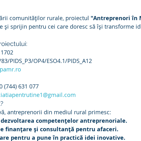
ării comunităților rurale, proiectul 
"Antreprenori în 
e și sprijin pentru cei care doresc să își transforme ide
roiectului:
11702
S/83/PIDS_P3/OP4/ESO4.1/PIDS_A12
pamr.ro
0 (744) 631 077
ciatiapentrutine1@gmail.com
l?
ivă, antreprenorii din mediul rural primesc:
 dezvoltarea competențelor antreprenoriale.
e finanțare și consultanță pentru afaceri.
re pentru a pune în practică idei inovative.