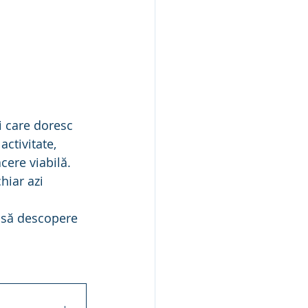
i care doresc 
ctivitate, 
cere viabilă.
hiar azi 
i să descopere 