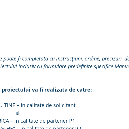
poate fi completată cu instrucțiuni, ordine, precizări, dec
ctului inclusiv cu formulare predefinite specifice Manua
roiectului va fi realizata de catre:
TINE – in calitate de solicitant
            si
ICA – in calitate de partener P1
ACHE" – in calitate de partener P2