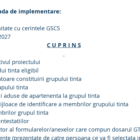
oada de implementare:
mitate cu cerintele GSCS
2027
C U P R I N S
ivul proiectului
ui tinta eligibil
oare constituirii grupului tinta
upului tinta
eficii aduse de apartenenta la grupul tinta
ijloace de identificare a membrilor grupului tinta
rilor grupul tinta
ntestatiilor
ator al formularelor/anexelor care compun dosarul GT
mente (prezentate de catre persoana ce va fi selectata i