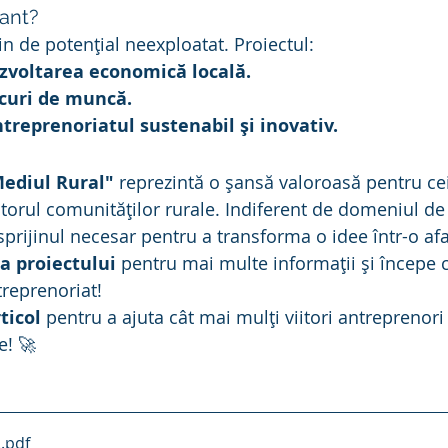
ant?
in de potențial neexploatat. Proiectul:
zvoltarea economică locală.
ocuri de muncă.
treprenoriatul sustenabil și inovativ.
Mediul Rural"
 reprezintă o șansă valoroasă pentru ce
itorul comunităților rurale. Indiferent de domeniul de a
sprijinul necesar pentru a transforma o idee într-o afa
a proiectului
 pentru mai multe informații și începe c
reprenoriat!
ticol
 pentru a ajuta cât mai mulți viitori antreprenor
e! 🚀
2
.pdf