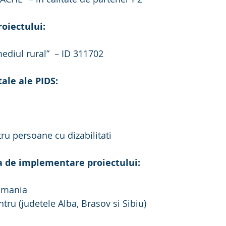
proiectului:
ediul rural”  – ID 311702
tale ale PIDS:
tru persoane cu dizabilitati
a de implementare proiectului:
 Romania
entru (judetele Alba, Brasov si Sibiu)