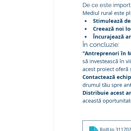
De ce este import
Mediul rural este pl
Stimulează de
Creează noi l
Încurajează an
În concluzie:
"Antreprenori în 
să investească în vi
acest proiect oferă 
Contactează echip
drumul tău spre ant
Distribuie acest ar
această oportunitat
RollUp 31170