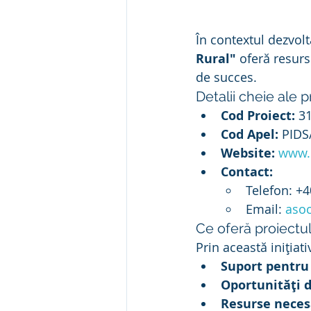
În contextul dezvolt
Rural"
 oferă resurs
de succes.
Detalii cheie ale p
Cod Proiect:
 3
Cod Apel:
 PID
Website:
www.
Contact:
Telefon: +4
Email: 
aso
Ce oferă proiectu
Prin această inițiat
Suport pentru
Oportunități d
Resurse necesa