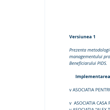
Versiunea 1
Prezenta metodologie 
managementului proie
Beneficiarului PIDS.
Implementarea p
v ASOCIATIA PENTRU 
                                
v  ASOCIATIA CASA R
v ASOCIAȚIA "ALEX T