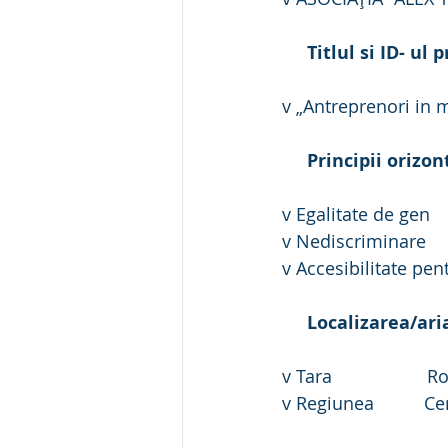
Titlul si ID- ul 
v „Antreprenori in m
Principii orizon
v Egalitate de gen
v Nediscriminare
v Accesibilitate pen
Localizarea/ari
v Tara                  
v Regiunea          C