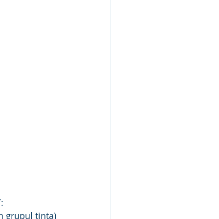
:
n grupul tinta)