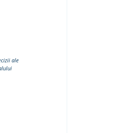
izii ale 
lului 