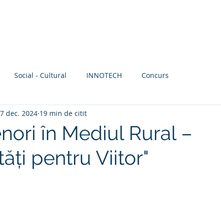
Acasă
Servicii
SocialHUB
Librărie
Social - Cultural
INNOTECH
Concurs
7 dec. 2024
19 min de citit
nori în Mediul Rural –
ăți pentru Viitor"