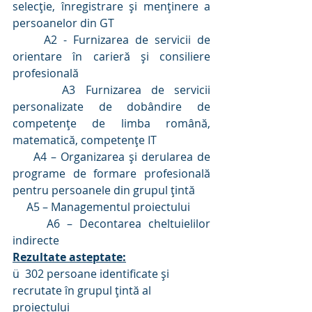
selecție, înregistrare și menținere a 
persoanelor din GT
     A2 - Furnizarea de servicii de 
orientare în carieră și consiliere 
profesională
     A3 Furnizarea de servicii 
personalizate de dobândire de 
competențe de limba română, 
matematică, competențe IT
     A4 – Organizarea și derularea de 
programe de formare profesională 
pentru persoanele din grupul țintă
     A5 – Managementul proiectului
     A6 – Decontarea cheltuielilor 
indirecte
Rezultate asteptate:
ü  302 persoane identificate și 
recrutate în grupul țintă al 
proiectului