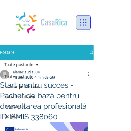
Casa
Rica
Postare
Toate postarile
elenaclaudia304
Toate postarile
16 dec. 2025
4 min de citit
Start pentru succes -
Economie Sociala
Pachet de bază pentru
Social - Cultural
dezvoltarea profesională
INNOTECH
ID ISMIS 338060
Concurs