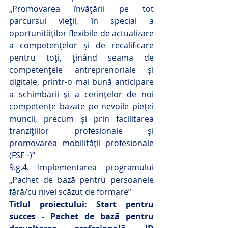
„Promovarea învățării pe tot 
parcursul vieții, în special a 
oportunităților flexibile de actualizare 
a competențelor și de recalificare 
pentru toți, ținând seama de 
competențele antreprenoriale și 
digitale, printr-o mai bună anticipare 
a schimbării și a cerințelor de noi 
competențe bazate pe nevoile pieței 
muncii, precum și prin facilitarea 
tranzițiilor profesionale și 
promovarea mobilității profesionale 
(FSE+)“
9.g.4. Implementarea programului 
„Pachet de bază pentru persoanele 
fără/cu nivel scăzut de formare”
Titlul proiectului: Start pentru 
succes - Pachet de bază pentru 