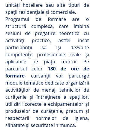
unități hoteliere sau alte tipuri de 
spații rezidențiale și comerciale.
Programul de formare are o 
structură complexă, care îmbină 
sesiuni de pregătire teoretică cu 
activități practice, astfel încât 
participanții să își dezvolte 
competențe profesionale reale și 
aplicabile pe piața muncii. Pe 
parcursul celor 
180 de ore de 
formare
, cursanții vor parcurge 
module tematice dedicate organizării 
activităților de menaj, tehnicilor de 
curățenie și întreținere a spațiilor, 
utilizării corecte a echipamentelor și 
produselor de curățenie, precum și 
respectării normelor de igienă, 
sănătate și securitate în muncă.