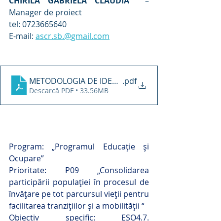
CHIRILA GABRIELA CLAUDIA
  – 
Manager de proiect
tel: 0723665640
E-mail: 
ascr.sb
.@
gmail.com
METODOLOGIA DE IDENTIFICARE RECRUTARE SI SEL
.pdf
Descarcă PDF • 33.56MB
Program: „Programul Educație și 
Ocupare”
Prioritate: P09 „Consolidarea 
participării populației în procesul de 
învățare pe tot parcursul vieții pentru 
facilitarea tranzițiilor și a mobilității “
Obiectiv specific: ESO4.7. 