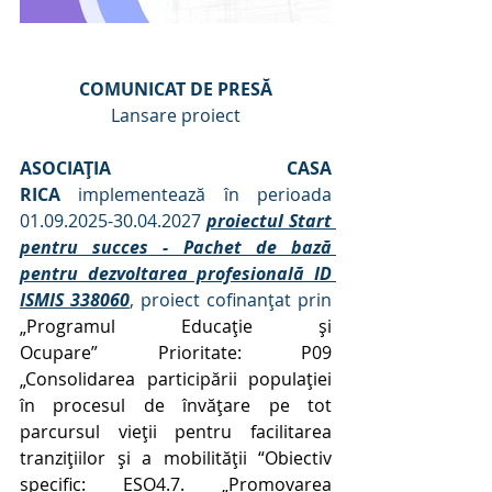
COMUNICAT DE PRESĂ
Lansare proiect
ASOCIAȚIA CASA 
RICA
 implementează în perioada 
01.09.2025-30.04.2027 
proiectul Start 
pentru succes - Pachet de bază 
pentru dezvoltarea profesională ID 
ISMIS 338060
,
proiect cofinanțat prin 
„Programul Educație și 
Ocupare”
Prioritate: P09 
„Consolidarea participării populației 
în procesul de învățare pe tot 
parcursul vieții pentru facilitarea 
tranzițiilor și a mobilității “Obiectiv 
specific: ESO4.7.
„Promovarea 