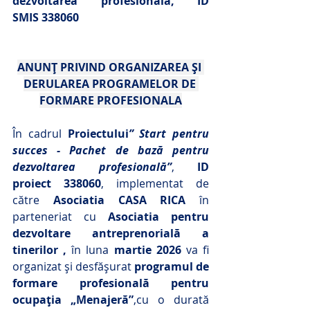
dezvoltarea profesională, ID 
SMIS 338060
ANUNȚ PRIVIND ORGANIZAREA ȘI 
DERULAREA PROGRAMELOR DE 
FORMARE PROFESIONALA
În cadrul 
Proiectului
” Start pentru 
succes - Pachet de bază pentru 
dezvoltarea profesională”
, 
ID 
proiect 338060
, implementat de 
către
 Asociatia CASA RICA
 în 
parteneriat cu 
Asociatia pentru 
dezvoltare antreprenorială a 
tinerilor ,
 în luna 
martie
2026
 va fi 
organizat și desfășurat 
programul de 
formare profesională pentru 
ocupația „Menajeră”
,cu o durată 