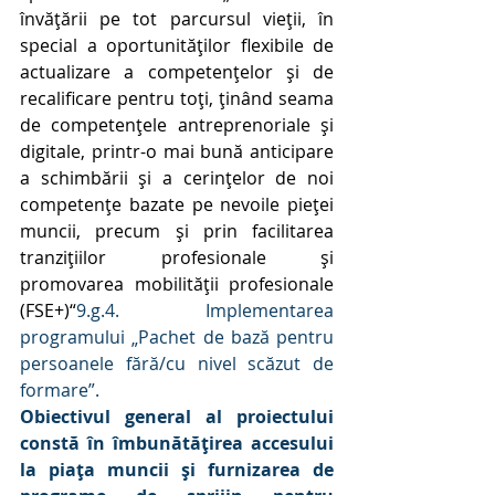
învățării pe tot parcursul vieții, în 
special a oportunităților flexibile de 
actualizare a competențelor și de 
recalificare pentru toți, ținând seama 
de competențele antreprenoriale și 
digitale, printr-o mai bună anticipare 
a schimbării și a cerințelor de noi 
competențe bazate pe nevoile pieței 
muncii, precum și prin facilitarea 
tranzițiilor profesionale și 
promovarea mobilității profesionale 
(FSE+)“
9.g.4. Implementarea 
programului „Pachet de bază pentru 
persoanele fără/cu nivel scăzut de 
formare”.
Obiectivul general al proiectului 
constă în îmbunătățirea accesului 
la piața muncii și furnizarea de 