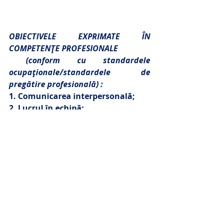
OBIECTIVELE EXPRIMATE ÎN 
COMPETENŢE PROFESIONALE
 (conform cu standardele 
ocupaţionale/standardele de 
pregătire profesională) :
1. Comunicarea interpersonală;
2. Lucrul în echipă;
3. Aplicarea normelor de securitate 
și sănătate în muncă și a 
reglementărilor în domeniul 
situațiilor de urgență;
4. Aplicarea normelor de protecție 
a mediului în activitatea de 
curățenie;
5. Aplicarea normelor igienico – 
sanitare specifice activității de 