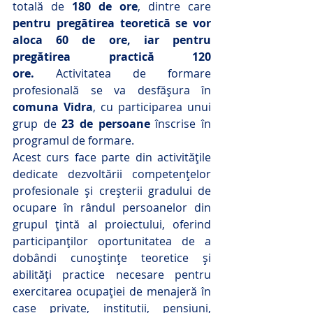
totală de 
180 de ore
, dintre care 
pentru pregătirea teoretică se vor 
aloca 60 de ore, iar pentru 
pregătirea practică 120 
ore.
 Activitatea de formare 
profesională se va desfășura în 
comuna Vidra
, cu participarea unui 
grup de 
23 de persoane
 înscrise în 
programul de formare.
Acest curs face parte din activitățile 
dedicate dezvoltării competențelor 
profesionale și creșterii gradului de 
ocupare în rândul persoanelor din 
grupul țintă al proiectului, oferind 
participanților oportunitatea de a 
dobândi cunoștințe teoretice și 
abilități practice necesare pentru 
exercitarea ocupației de menajeră în 
case private, institutii, pensiuni, 