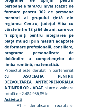
programe de sprijin pentru 
persoanele fără/cu nivel scăzut de 
formare pentru 302 de persoane 
membri ai grupului țintă din 
regiunea Centru, județul Alba cu 
vârste între 18 și 64 de ani, care vor 
fi sprijiniți pentru integrarea pe 
piața muncii prin măsuri adaptate 
de formare profesională, consiliere, 
programe personalizate de 
dobândire a competențelor de 
limba română, matematică.
Proiectul este derulat in parteneriat 
cu 
ASOCIATIA PENTRU 
DEZVOLTAREA ANTREPRENORIALA 
A TINERILOR - ADAT
, si are o valoare 
totală de 2.484.956,85 lei.
Activitati
     A1 – Identificare , recrutare, 