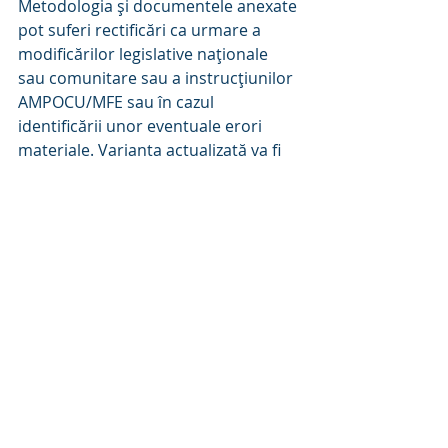
Metodologia și documentele anexate 
pot suferi rectificări ca urmare a 
modificărilor legislative naționale 
sau comunitare sau a instrucțiunilor 
AMPOCU/MFE sau în cazul 
identificării unor eventuale erori 
materiale. Varianta actualizată va fi 
publicată în timp util pe paginile web 
ale admistratorului de grant și a 
partenerilor acestora din proiect.
Mult succes participanților la 
Concurs!
INNOTECH