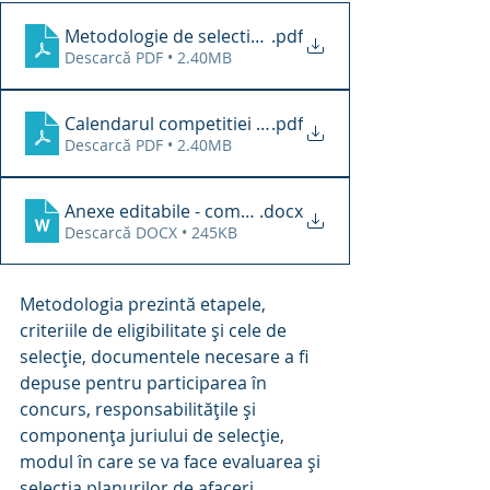
Metodologie de selectie planuri INNOTECH - 142046 
.pdf
Descarcă PDF • 2.40MB
Calendarul competitiei planurilor de afaceri - 14204
.pdf
Descarcă PDF • 2.40MB
Anexe editabile - competitie planuri afaceri 142046
.docx
Descarcă DOCX • 245KB
Metodologia prezintă etapele, 
criteriile de eligibilitate și cele de 
selecție, documentele necesare a fi 
depuse pentru participarea în 
concurs, responsabilitățile și 
componența juriului de selecție, 
modul în care se va face evaluarea și 
selecția planurilor de afaceri 