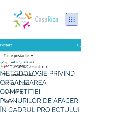
Casa
Rica
Postare
Toate postarile
Admin_CasaRica
Toate postarile
10 mai 2022
2 min de citit
METODOLOGIE PRIVIND
Economie Sociala
ORGANIZAREA
Social - Cultural
COMPETIȚIEI
INNOTECH
PLANURILOR DE AFACERI
Concurs
ÎN CADRUL PROIECTULUI